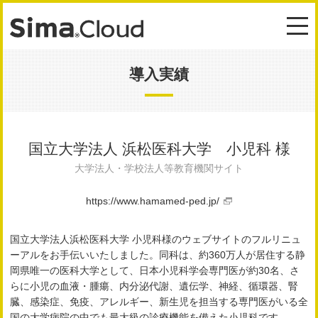
導入実績
国立大学法人 浜松医科大学 小児科 様
大学法人・学校法人等教育機関サイト
https://www.hamamed-ped.jp/
国立大学法人浜松医科大学 小児科様のウェブサイトのフルリニュ
ーアルをお手伝いいたしました。同科は、約360万人が居住する静
岡県唯一の医科大学として、日本小児科学会専門医が約30名、さ
らに小児の血液・腫瘍、内分泌代謝、遺伝学、神経、循環器、腎
臓、感染症、免疫、アレルギー、新生児を担当する専門医がいる全
国の大学病院の中でも最大級の診療機能を備えた小児科です。